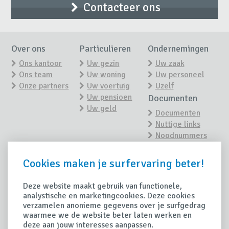
Contacteer ons
Over ons
Particulieren
Ondernemingen
Ons kantoor
Uw gezin
Uw zaak
Ons team
Uw woning
Uw personeel
Onze partners
Uw voertuig
Uzelf
Uw pensioen
Documenten
Uw geld
Documenten
Nuttige links
Noodnummers
Nieuws
Contact
Cookies maken je surfervaring beter!
Contacteer ons
Nieuwsoverzicht
Maak een
afspraak
Deze website maakt gebruik van functionele,
Tips
analystische en marketingcookies. Deze cookies
Schade
verzamelen anonieme gegevens over je surfgedrag
Handige tips
waarmee we de website beter laten werken en
Schade
deze aan jouw interesses aanpassen.