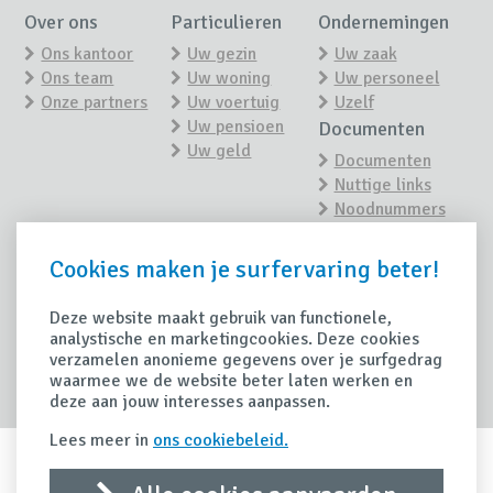
Over ons
Particulieren
Ondernemingen
Ons kantoor
Uw gezin
Uw zaak
Ons team
Uw woning
Uw personeel
Onze partners
Uw voertuig
Uzelf
Uw pensioen
Documenten
Uw geld
Documenten
Nuttige links
Noodnummers
Nieuws
Contact
Cookies maken je surfervaring beter!
Contacteer ons
Nieuwsoverzicht
Maak een
afspraak
Deze website maakt gebruik van functionele,
Tips
analystische en marketingcookies. Deze cookies
Schade
verzamelen anonieme gegevens over je surfgedrag
Handige tips
waarmee we de website beter laten werken en
Schade
deze aan jouw interesses aanpassen.
aangeven
Lees meer in
ons cookiebeleid.