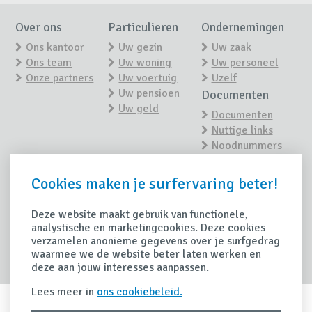
Over ons
Particulieren
Ondernemingen
Ons kantoor
Uw gezin
Uw zaak
Ons team
Uw woning
Uw personeel
Onze partners
Uw voertuig
Uzelf
Uw pensioen
Documenten
Uw geld
Documenten
Nuttige links
Noodnummers
Nieuws
Contact
Cookies maken je surfervaring beter!
Contacteer ons
Nieuwsoverzicht
Maak een
afspraak
Deze website maakt gebruik van functionele,
Tips
analystische en marketingcookies. Deze cookies
Schade
verzamelen anonieme gegevens over je surfgedrag
Handige tips
waarmee we de website beter laten werken en
Schade
deze aan jouw interesses aanpassen.
aangeven
Lees meer in
ons cookiebeleid.