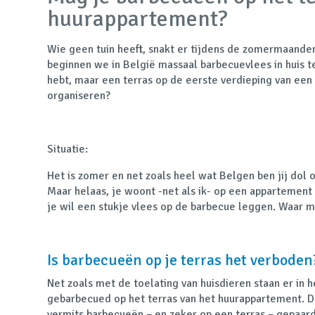
huurappartement?
Wie geen tuin heeft, snakt er tijdens de zomermaande
beginnen we in België massaal barbecuevlees in huis te
hebt, maar een terras op de eerste verdieping van ee
organiseren?
Situatie:
Het is zomer en net zoals heel wat Belgen ben jij dol 
Maar helaas, je woont -net als ik- op een appartement
je wil een stukje vlees op de barbecue leggen. Waar m
Is barbecueën op je terras het verboden
Net zoals met de toelating van huisdieren staan er in h
gebarbecued op het terras van het huurappartement. De
vermits barbecueën – en zeker op een terras – gepaard