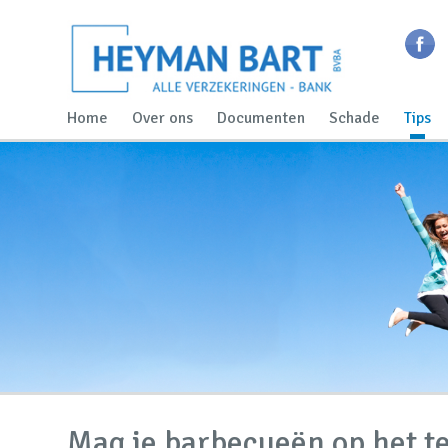
Home
Over ons
Documenten
Schade
Tips
Mag je barbecueën op het t