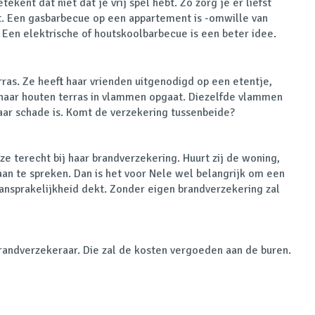
kent dat niet dat je vrij spel hebt. Zo zorg je er liefst
t. Een gasbarbecue op een appartement is -omwille van
 Een elektrische of houtskoolbarbecue is een beter idee.
as. Ze heeft haar vrienden uitgenodigd op een etentje,
haar houten terras in vlammen opgaat. Diezelfde vlammen
aar schade is.
Komt de verzekering
tussenbeide
?
ze terecht bij haar brandverzekering. Huurt zij de woning,
aan te spreken. Dan is het voor Nele wel belangrijk om een
ansprakelijkheid dekt. Zonder eigen brandverzekering zal
andverzekeraar. Die zal de kosten vergoeden aan de buren.