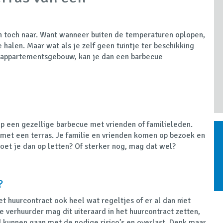
n toch naar. Want wanneer buiten de temperaturen oplopen,
 halen. Maar wat als je zelf geen tuintje ter beschikking
n appartementsgebouw, kan je dan een barbecue
op een gezellige barbecue met vrienden of familieleden.
 met een terras. Je familie en vrienden komen op bezoek en
oet je dan op letten? Of sterker nog, mag dat wel?
?
et huurcontract ook heel wat regeltjes of er al dan niet
 verhuurder mag dit uiteraard in het huurcontract zetten,
 kunnen gaan met de nodige risico’s en overlast. Denk maar