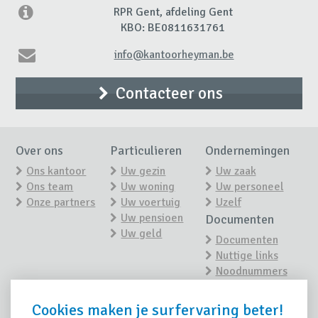
RPR Gent, afdeling Gent
KBO: BE0811631761
info@kantoorheyman.be
Contacteer ons
Over ons
Particulieren
Ondernemingen
Ons kantoor
Uw gezin
Uw zaak
Ons team
Uw woning
Uw personeel
Onze partners
Uw voertuig
Uzelf
Uw pensioen
Documenten
Uw geld
Documenten
Nuttige links
Noodnummers
Nieuws
Contact
Cookies maken je surfervaring beter!
Contacteer ons