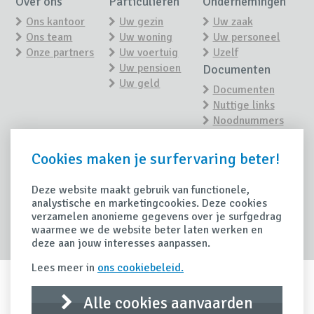
Over ons
Particulieren
Ondernemingen
Ons kantoor
Uw gezin
Uw zaak
Ons team
Uw woning
Uw personeel
Onze partners
Uw voertuig
Uzelf
Uw pensioen
Documenten
Uw geld
Documenten
Nuttige links
Noodnummers
Nieuws
Contact
Cookies maken je surfervaring beter!
Contacteer ons
Nieuwsoverzicht
Maak een
afspraak
Deze website maakt gebruik van functionele,
Tips
analystische en marketingcookies. Deze cookies
Schade
verzamelen anonieme gegevens over je surfgedrag
Handige tips
waarmee we de website beter laten werken en
Schade
deze aan jouw interesses aanpassen.
aangeven
Lees meer in
ons cookiebeleid.
Alle cookies aanvaarden