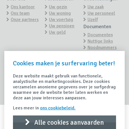
Ons kantoor
Uw gezin
Uw zaak
Ons team
Uw woning
Uw personeel
Onze partners
Uw voertuig
Uzelf
Uw pensioen
Documenten
Uw geld
Documenten
Nuttige links
Noodnummers
Nieuws
Contact
Cookies maken je surfervaring beter!
Contacteer ons
Nieuwsoverzicht
Maak een
afspraak
Deze website maakt gebruik van functionele,
Tips
analystische en marketingcookies. Deze cookies
Schade
verzamelen anonieme gegevens over je surfgedrag
Handige tips
waarmee we de website beter laten werken en
Schade
deze aan jouw interesses aanpassen.
aangeven
Lees meer in
ons cookiebeleid.
Alle cookies aanvaarden
IDD Richtlijn
Privacy clausule
Disclaimer