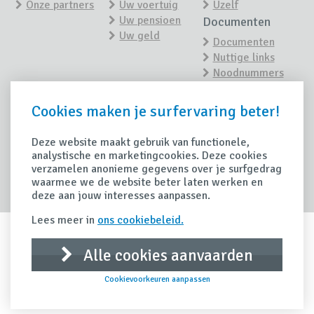
Onze partners
Uw voertuig
Uzelf
Uw pensioen
Documenten
Uw geld
Documenten
Nuttige links
Noodnummers
Nieuws
Contact
Cookies maken je surfervaring beter!
Contacteer ons
Nieuwsoverzicht
Maak een
afspraak
Deze website maakt gebruik van functionele,
Tips
analystische en marketingcookies. Deze cookies
Schade
verzamelen anonieme gegevens over je surfgedrag
Handige tips
waarmee we de website beter laten werken en
Schade
deze aan jouw interesses aanpassen.
aangeven
Lees meer in
ons cookiebeleid.
Alle cookies aanvaarden
IDD Richtlijn
Privacy clausule
Disclaimer
Cookievoorkeuren aanpassen
Remuneratiebeleid
Duurzaamheidsbeleid
Cookiebeleid
Created by