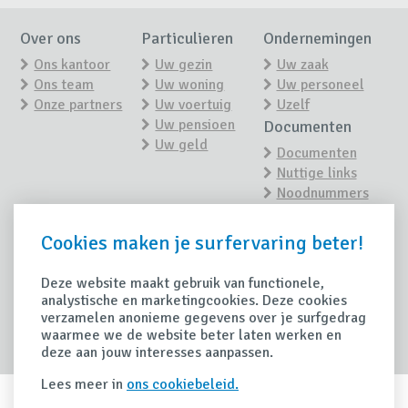
Over ons
Particulieren
Ondernemingen
Ons kantoor
Uw gezin
Uw zaak
Ons team
Uw woning
Uw personeel
Onze partners
Uw voertuig
Uzelf
Uw pensioen
Documenten
Uw geld
Documenten
Nuttige links
Noodnummers
Nieuws
Contact
Cookies maken je surfervaring beter!
Contacteer ons
Nieuwsoverzicht
Maak een
afspraak
Deze website maakt gebruik van functionele,
Tips
analystische en marketingcookies. Deze cookies
Schade
verzamelen anonieme gegevens over je surfgedrag
Handige tips
waarmee we de website beter laten werken en
Schade
deze aan jouw interesses aanpassen.
aangeven
Lees meer in
ons cookiebeleid.