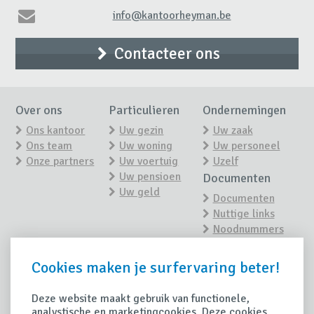
info@kantoorheyman.be
Contacteer ons
Over ons
Particulieren
Ondernemingen
Ons kantoor
Uw gezin
Uw zaak
Ons team
Uw woning
Uw personeel
Onze partners
Uw voertuig
Uzelf
Uw pensioen
Documenten
Uw geld
Documenten
Nuttige links
Noodnummers
Nieuws
Contact
Cookies maken je surfervaring beter!
Contacteer ons
Nieuwsoverzicht
Maak een
afspraak
Deze website maakt gebruik van functionele,
Tips
analystische en marketingcookies. Deze cookies