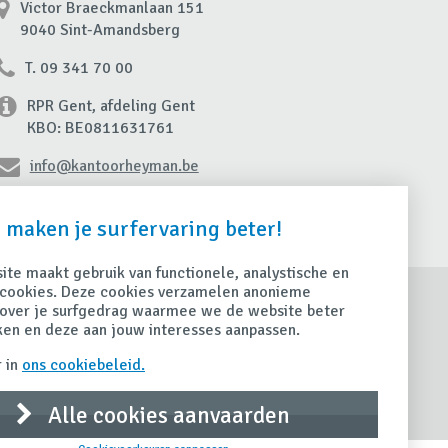
Victor Braeckmanlaan 151
9040 Sint-Amandsberg
T. 09 341 70 00
RPR Gent, afdeling Gent
KBO: BE0811631761
info@kantoorheyman.be
Contacteer ons
 maken je surfervaring beter!
te maakt gebruik van functionele, analystische en
cookies. Deze cookies verzamelen anonieme
euws
Contact
over je surfgedrag waarmee we de website beter
Nieuwsoverzicht
Contacteer ons
ken en deze aan jouw interesses aanpassen.
Maak een afspraak
ps
 in
ons cookiebeleid.
Schade
andige tips
Alle cookies aanvaarden
Schade aangeven