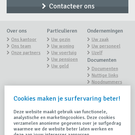
Contacteer ons
Over ons
Particulieren
Ondernemingen
Ons kantoor
Uw gezin
Uw zaak
Ons team
Uw woning
Uw personeel
Onze partners
Uw voertuig
Uzelf
Uw pensioen
Documenten
Uw geld
Documenten
Nuttige links
Noodnummers
Nieuws
Contact
Cookies maken je surfervaring beter!
Contacteer ons
Nieuwsoverzicht
Maak een
afspraak
Deze website maakt gebruik van functionele,
Tips
analystische en marketingcookies. Deze cookies
Schade
verzamelen anonieme gegevens over je surfgedrag
Handige tips
waarmee we de website beter laten werken en
Schade
deze aan jouw interesses aanpassen.