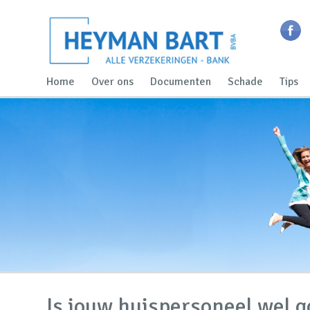
Home
Over ons
Documenten
Schade
Tips
Is jouw huispersoneel wel 