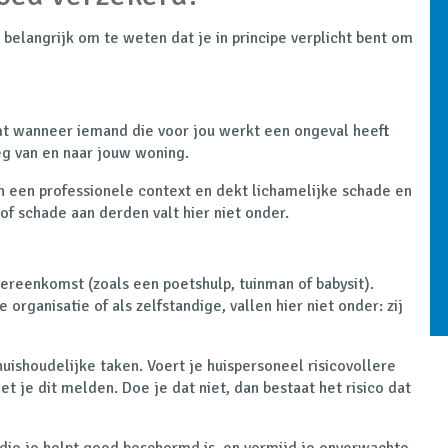
 belangrijk om te weten dat je in principe verplicht bent om
mt wanneer iemand die voor jou werkt een ongeval heeft
weg van en naar jouw woning.
in een professionele context en dekt
lichamelijke schade
en
 of schade aan derden
valt hier niet onder.
vereenkomst
(zoals een poetshulp, tuinman of babysit).
rganisatie of als zelfstandige, vallen hier niet onder: zij
huishoudelijke taken
. Voert je huispersoneel risicovollere
t je dit melden. Doe je dat niet, dan bestaat het risico dat
 die je helpt goed beschermd is, en vermijd je onverwachte