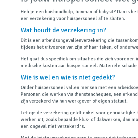
Heb je een huishoudhulp, tuinman of babysit? Dan is het
een
verzekering voor huispersoneel
af te sluiten.
Wat houdt de verzekering in?
Dit is een arbeidsongevallenverzekering die tussenko
tijdens het uitvoeren van zijn of haar taken, of onder
Het gaat dus specifiek om situaties die zich voordoen 
medische kosten aan huispersoneel.
Materiële schade
Wie is wel en wie is niet gedekt?
Onder huispersoneel vallen mensen met een
arbeidso
Personen die werken via dienstencheques, een erkende o
zijn verzekerd via hun werkgever of eigen statuut.
Let op: de verzekering geldt enkel voor
gebruikelijke 
werken uit, zoals bepaalde klus- of dakwerken, dan moe
een ongeval niet verzekerd is.
Met de juiste verzekering zorg je ervoor dat iedereen