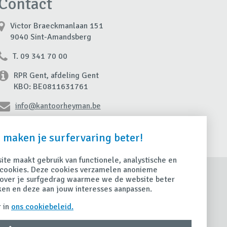
Contact
Victor Braeckmanlaan 151
9040 Sint-Amandsberg
T. 09 341 70 00
RPR Gent, afdeling Gent
KBO: BE0811631761
info@kantoorheyman.be
Contacteer ons
 maken je surfervaring beter!
te maakt gebruik van functionele, analystische en
cookies. Deze cookies verzamelen anonieme
euws
Contact
over je surfgedrag waarmee we de website beter
Nieuwsoverzicht
Contacteer ons
ken en deze aan jouw interesses aanpassen.
Maak een afspraak
ps
 in
ons cookiebeleid.
Schade
andige tips