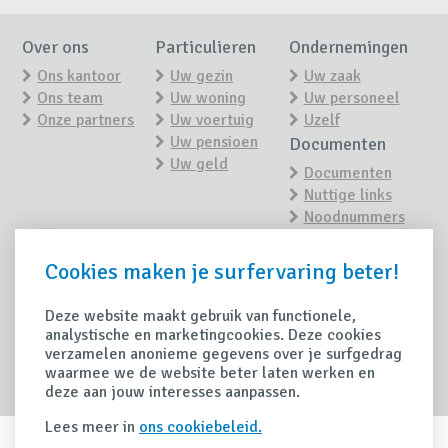
Over ons
Particulieren
Ondernemingen
Ons kantoor
Uw gezin
Uw zaak
Ons team
Uw woning
Uw personeel
Onze partners
Uw voertuig
Uzelf
Uw pensioen
Documenten
Uw geld
Documenten
Nuttige links
Noodnummers
Nieuws
Contact
Cookies maken je surfervaring beter!
Contacteer ons
Nieuwsoverzicht
Maak een
afspraak
Deze website maakt gebruik van functionele,
Tips
analystische en marketingcookies. Deze cookies
Schade
verzamelen anonieme gegevens over je surfgedrag
Handige tips
waarmee we de website beter laten werken en
Schade
deze aan jouw interesses aanpassen.
aangeven
Lees meer in
ons cookiebeleid.