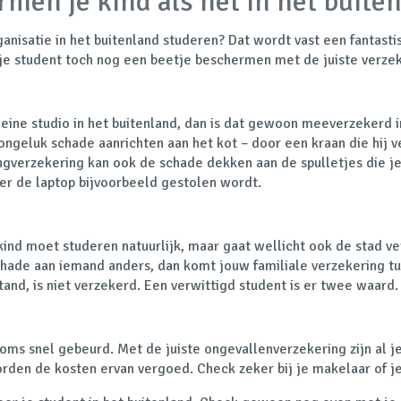
en je kind als het in het buiten
nisatie in het buitenland studeren? Dat wordt vast een fantastisc
 je student toch nog een beetje beschermen met de juiste verze
kleine studio in het buitenland, dan is dat gewoon meeverzekerd i
ngeluk schade aanrichten aan het kot – door een kraan die hij ve
ngverzekering kan ook de schade dekken aan de spulletjes die je
eer de laptop bijvoorbeeld gestolen wordt.
e kind moet studeren natuurlijk, maar gaat wellicht ook de stad v
chade aan iemand anders, dan komt jouw familiale verzekering t
and, is niet verzekerd. Een verwittigd student is er twee waard.
 soms snel gebeurd. Met de juiste ongevallenverzekering zijn al j
rden de kosten ervan vergoed. Check zeker bij je makelaar of j