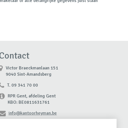
makelaar of alle belangrijke gegevens juist staan
Contact
Victor Braeckmanlaan 151
9040 Sint-Amandsberg
T. 09 341 70 00
RPR Gent, afdeling Gent
KBO: BE0811631761
info@kantoorheyman.be