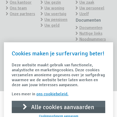
Ons kantoor
Uw gezin
Uw zaak
Ons team
Uw woning
Uw personeel
Onze partners
Uw voertuig
Uzelf
Uw pensioen
Documenten
Uw geld
Documenten
Nuttige links
Noodnummers
Nieuws
Contact
Cookies maken je surfervaring beter!
Contacteer ons
Nieuwsoverzicht
Maak een
afspraak
Deze website maakt gebruik van functionele,
Tips
analystische en marketingcookies. Deze cookies
Schade
verzamelen anonieme gegevens over je surfgedrag
Handige tips
waarmee we de website beter laten werken en
Schade
deze aan jouw interesses aanpassen.
aangeven
Lees meer in
ons cookiebeleid.
Alle cookies aanvaarden
IDD Richtlijn
Privacy clausule
Disclaimer
Cookievoorkeuren aanpassen